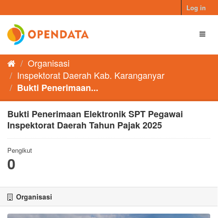
Skip
Log in
to
content
Toggl
naviga
Organisasi
Inspektorat Daerah Kab. Karanganyar
Bukti Penerimaan...
Bukti Penerimaan Elektronik SPT Pegawai
Inspektorat Daerah Tahun Pajak 2025
Pengikut
0
Organisasi