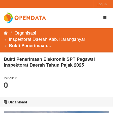
Skip
Log in
to
content
Toggl
naviga
Organisasi
Inspektorat Daerah Kab. Karanganyar
Bukti Penerimaan...
Bukti Penerimaan Elektronik SPT Pegawai
Inspektorat Daerah Tahun Pajak 2025
Pengikut
0
Organisasi