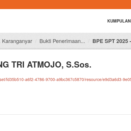
KUMPULAN
. Karanganyar
Bukti Penerimaan...
BPE SPT 2025 
G TRI ATMOJO, S.Sos.
35b510-a6f2-4786-9700-a9bc367c5870/resource/e9d3a6d3-9e05-45b0-8b29-d0be8505be