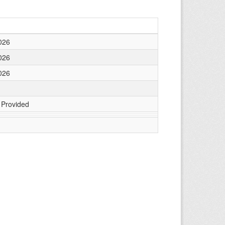
026
026
026
 Provided