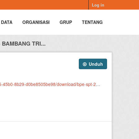
Log in
 DATA
ORGANISASI
GRUP
TENTANG
- BAMBANG TRI...
Unduh
98/download/bpe-spt-2025-bambang-tri-atmojo-s.sos..pdf