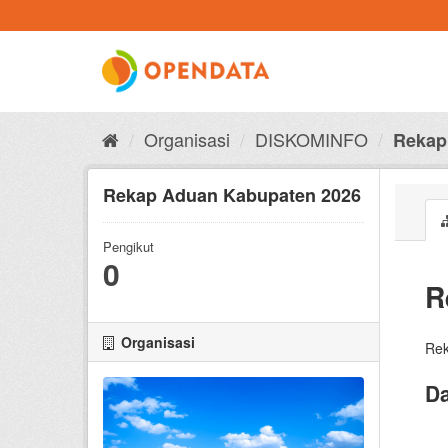
Skip
to
content
Organisasi
DISKOMINFO
Rekap
Rekap Aduan Kabupaten 2026
Pengikut
0
R
Organisasi
Rek
Da