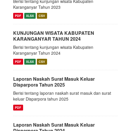
Berisi tentang kunjungan wisata Kabupaten
Karanganyar Tahun 2023
PDF
XLSX
CSV
KUNJUNGAN WISATA KABUPATEN
KARANGANYAR TAHUN 2024
Berisi tentang kunjungan wisata Kabupaten
Karanganyar Tahun 2024
PDF
XLSX
CSV
Laporan Naskah Surat Masuk Keluar
Disparpora Tahun 2025
Berisi tentang laporan naskah surat masuk dan surat
keluar Disparpora tahun 2025
PDF
Laporan Naskah Surat Masuk Keluar
Disparpora Tahun 2024