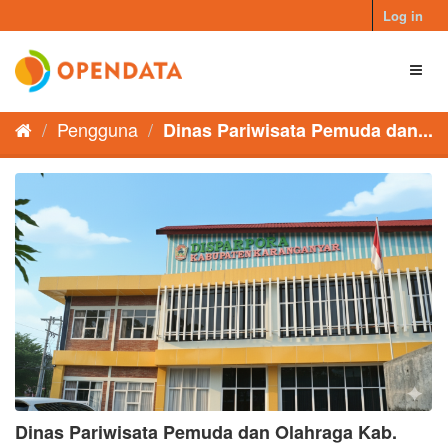
Skip
Log in
to
content
Toggl
naviga
Pengguna
Dinas Pariwisata Pemuda dan...
Dinas Pariwisata Pemuda dan Olahraga Kab.