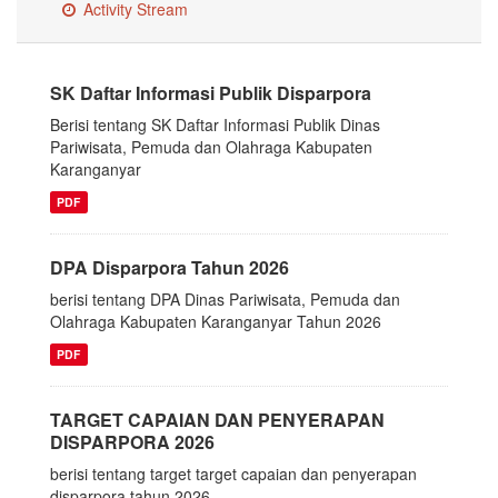
Activity Stream
SK Daftar Informasi Publik Disparpora
Berisi tentang SK Daftar Informasi Publik Dinas
Pariwisata, Pemuda dan Olahraga Kabupaten
Karanganyar
PDF
DPA Disparpora Tahun 2026
berisi tentang DPA Dinas Pariwisata, Pemuda dan
Olahraga Kabupaten Karanganyar Tahun 2026
PDF
TARGET CAPAIAN DAN PENYERAPAN
DISPARPORA 2026
berisi tentang target target capaian dan penyerapan
disparpora tahun 2026