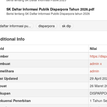
SK Daftar Informasi Publik Disparpora Tahun 2026.pdf
Berisi tentang SK Daftar Informasi Publik Disparpora tahun 2026
daftar informasi pu...
disparpora
sk dip
ditional Info
eld
Nilai
umber
https://dis
embuat
admin x
melihara
admin
st Updated
29 April 2
buat
26 Maret 2
akupan
DISPARPOR
ekuensi Penerbitan
1 Tahun Se