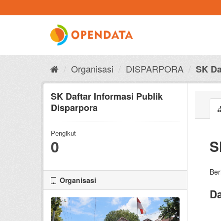
Skip
to
content
Organisasi
DISPARPORA
SK Daf
SK Daftar Informasi Publik
Disparpora
Pengikut
0
S
Ber
Organisasi
Da