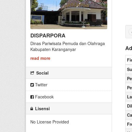
DISPARPORA
Dinas Pariwisata Pemuda dan Olahraga
Ad
Kabupaten Karanganyar
read more
Fi
S
Social
P
Twitter
Pe
Facebook
La
Di
Lisensi
C
No License Provided
Fr