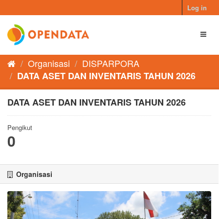
Skip
Log in
to
content
Toggl
naviga
Organisasi
DISPARPORA
DATA ASET DAN INVENTARIS TAHUN 2026
DATA ASET DAN INVENTARIS TAHUN 2026
Pengikut
0
Organisasi