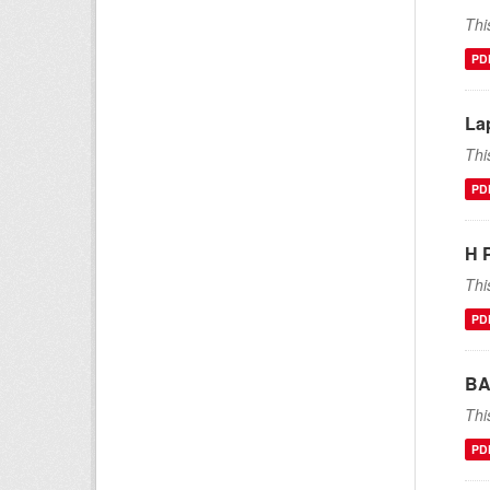
Thi
PD
La
Thi
PD
H 
Thi
PD
BA
Thi
PD