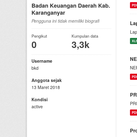
Badan Keuangan Daerah Kab.
PD
Karanganyar
Pengguna ini tidak memiliki biografi
La
Lap
Pengikut
Kumpulan data
0
3,3k
XL
NE
Username
NE
bkd
PD
Anggota sejak
13 Maret 2018
PR
Kondisi
PR
active
PD
Pr