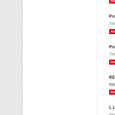
PD
Pr
Thi
PD
Pr
Thi
PD
RE
RE
PD
L L
Thi