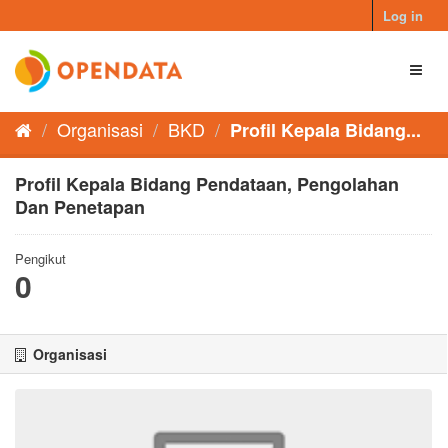
Skip
Log in
to
content
Toggl
naviga
Organisasi
BKD
Profil Kepala Bidang...
Profil Kepala Bidang Pendataan, Pengolahan
Dan Penetapan
Pengikut
0
Organisasi