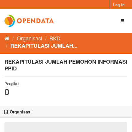
Skip
Log in
to
content
Toggl
naviga
Organisasi
BKD
REKAPITULASI JUMLAH...
REKAPITULASI JUMLAH PEMOHON INFORMASI
PPID
Pengikut
0
Organisasi