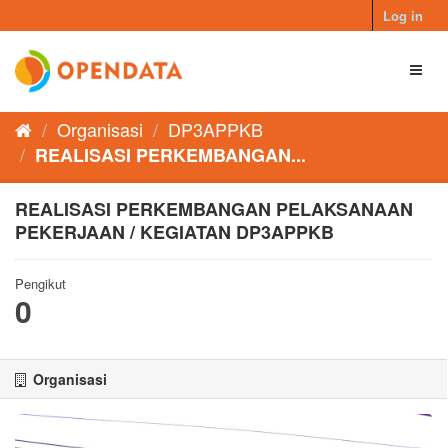
Skip
Log in
to
content
Toggl
naviga
Organisasi
DP3APPKB
REALISASI PERKEMBANGAN...
REALISASI PERKEMBANGAN PELAKSANAAN
PEKERJAAN / KEGIATAN DP3APPKB
Pengikut
0
Organisasi