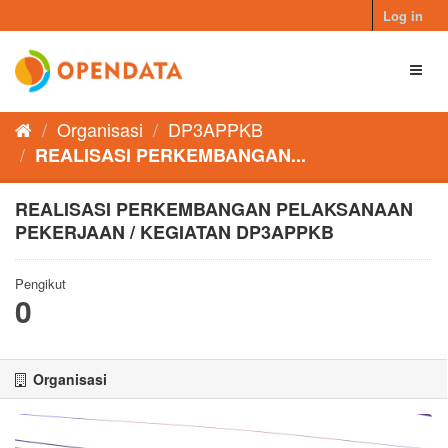
Skip
Log in
to
content
Toggl
naviga
Organisasi
DP3APPKB
REALISASI PERKEMBANGAN...
REALISASI PERKEMBANGAN PELAKSANAAN
PEKERJAAN / KEGIATAN DP3APPKB
Pengikut
0
Organisasi