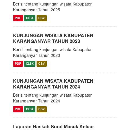
Berisi tentang kunjungan wisata Kabupaten
Karanganyar Tahun 2025
PDF
XLSX
CSV
KUNJUNGAN WISATA KABUPATEN
KARANGANYAR TAHUN 2023
Berisi tentang kunjungan wisata Kabupaten
Karanganyar Tahun 2023
PDF
XLSX
CSV
KUNJUNGAN WISATA KABUPATEN
KARANGANYAR TAHUN 2024
Berisi tentang kunjungan wisata Kabupaten
Karanganyar Tahun 2024
PDF
XLSX
CSV
Laporan Naskah Surat Masuk Keluar