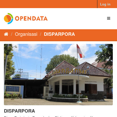
Skip
Log in
to
content
Toggl
naviga
Organisasi
DISPARPORA
DISPARPORA