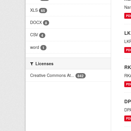
Nam
XLS
65
PD
DOCX
8
LK
CSV
4
LK
word
1
PD
Licenses
RK
Creative Commons At...
RKA
842
PD
DP
DPA
PD