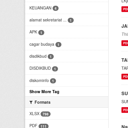
LKj
KEUANGAN
4
PD
alamat sekretariat ...
1
JA
APK
1
Thi
PD
cagar budaya
1
disdikbud
1
TA
TA
DISDIKBUD
1
PD
diskominfo
1
Show More Tag
SU
SU
Formats
PD
XLSX
798
PDF
Na
111