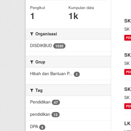
Pengikut
Kumpulan data
1
1k
SK
SK 
Organisasi
PD
DISDIKBUD
1030
SK
Grup
SK 
PD
Hibah dan Bantuan P...
1
SK
Tag
SK 
Pendidikan
47
PD
pendidikan
13
LK
DPA
4