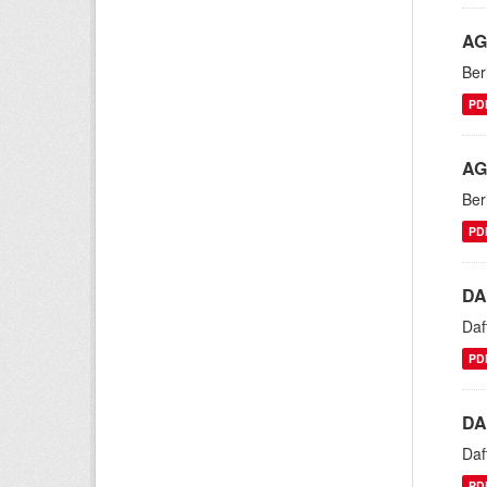
AG
Ber
PD
AG
Ber
PD
DA
Daf
PD
DA
Daf
PD