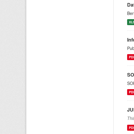
Daf
Ber
XL
In
Pub
PD
SO
SOP
PD
JU
Thi
PD