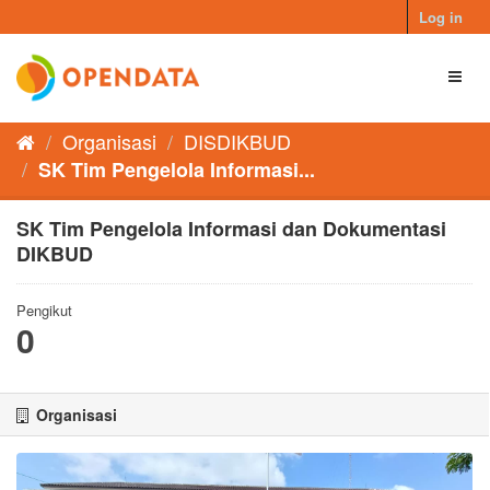
Skip
Log in
to
content
Toggl
naviga
Organisasi
DISDIKBUD
SK Tim Pengelola Informasi...
SK Tim Pengelola Informasi dan Dokumentasi
DIKBUD
Pengikut
0
Organisasi