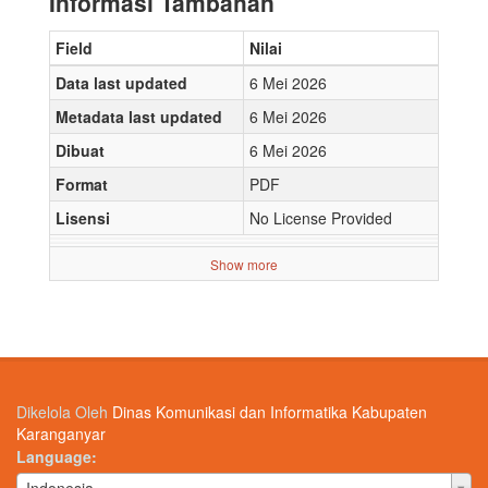
Informasi Tambahan
Field
Nilai
Data last updated
6 Mei 2026
Metadata last updated
6 Mei 2026
Dibuat
6 Mei 2026
Format
PDF
Lisensi
No License Provided
Show more
Dikelola Oleh
Dinas Komunikasi dan Informatika Kabupaten
Karanganyar
Language
Language