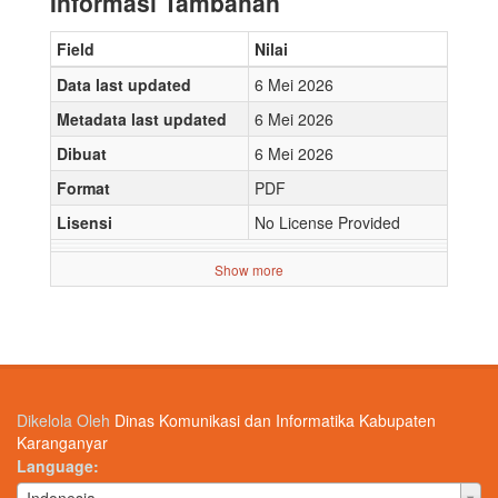
Informasi Tambahan
Field
Nilai
Data last updated
6 Mei 2026
Metadata last updated
6 Mei 2026
Dibuat
6 Mei 2026
Format
PDF
Lisensi
No License Provided
Show more
Dikelola Oleh
Dinas Komunikasi dan Informatika Kabupaten
Karanganyar
Language
Language