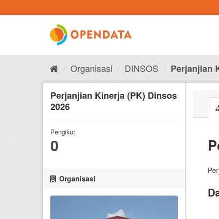
Skip
to
content
Organisasi
DINSOS
Perjanjian 
Perjanjian Kinerja (PK) Dinsos
2026
Pengikut
0
P
Per
Organisasi
Da