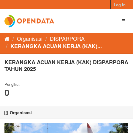
Skip
Log in
to
content
Toggl
naviga
Organisasi
DISPARPORA
KERANGKA ACUAN KERJA (KAK)...
KERANGKA ACUAN KERJA (KAK) DISPARPORA
TAHUN 2025
Pengikut
0
Organisasi