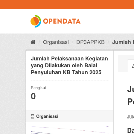
Skip
to
content
Organisasi
DP3APPKB
Jumlah 
Jumlah Pelaksanaan Kegiatan
yang Dilakukan oleh Balai
Penyuluhan KB Tahun 2025
J
Pengikut
0
P
Organisasi
JU
Da