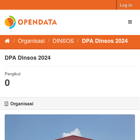
Skip
Log in
to
content
Toggl
naviga
Organisasi
DINSOS
DPA Dinsos 2024
DPA Dinsos 2024
Pengikut
0
Organisasi