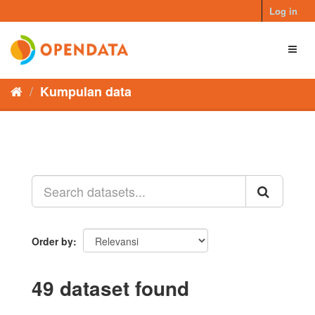
Skip
Log in
to
content
Toggl
naviga
Kumpulan data
Order by
49 dataset found