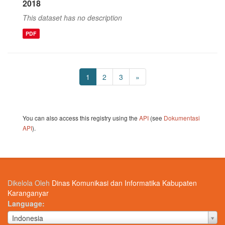
2018
This dataset has no description
PDF
1
2
3
»
You can also access this registry using the
API
(see
Dokumentasi
API
).
Dikelola Oleh
Dinas Komunikasi dan Informatika Kabupaten
Karanganyar
Language
Language
Indonesia