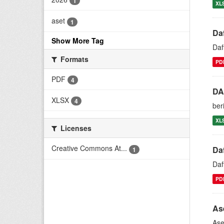
1
XL
aset
1
Da
Show More Tag
Daf
Formats
PD
PDF
4
DA
XLSX
4
ber
XL
Licenses
Creative Commons At...
Da
1
Daf
PD
As
Ase