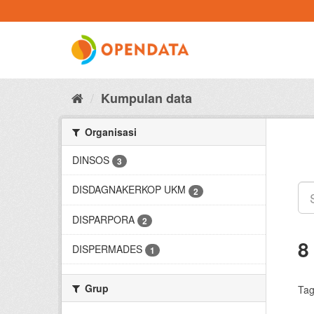
Skip
to
content
Kumpulan data
Organisasi
DINSOS
3
DISDAGNAKERKOP UKM
2
DISPARPORA
2
8
DISPERMADES
1
Grup
Tag