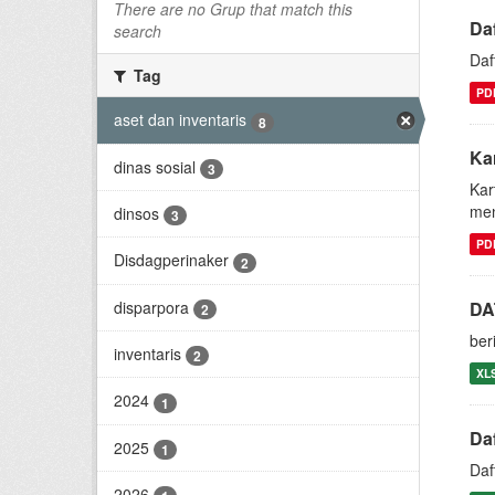
There are no Grup that match this
Da
search
Daf
Tag
PD
aset dan inventaris
8
Kar
dinas sosial
3
Kar
men
dinsos
3
PD
Disdagperinaker
2
disparpora
DA
2
ber
inventaris
2
XL
2024
1
Da
2025
1
Daf
2026