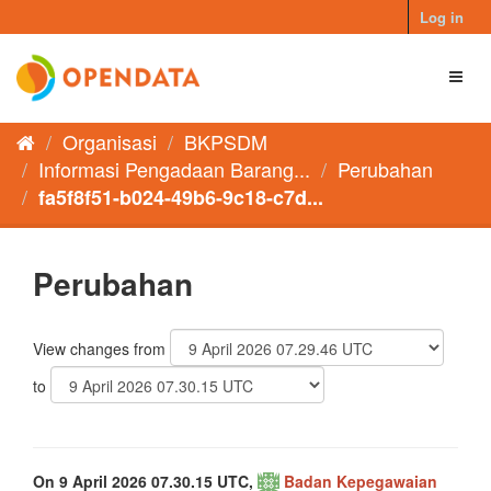
Skip
Log in
to
content
Toggl
naviga
Organisasi
BKPSDM
Informasi Pengadaan Barang...
Perubahan
fa5f8f51-b024-49b6-9c18-c7d...
Perubahan
View changes from
to
On 9 April 2026 07.30.15 UTC,
Badan Kepegawaian