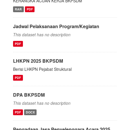
KERANGKA ACUAN KERJA BKPSDM
RAR
PDF
Jadwal Pelaksanaan Program/Kegiatan
This dataset has no description
PDF
LHKPN 2025 BKPSDM
Berisi LHKPN Pejabat Struktural
PDF
DPA BKPSDM
This dataset has no description
PDF
DOCX
Pengadaan Jasa Penyelenggara Acara 2025