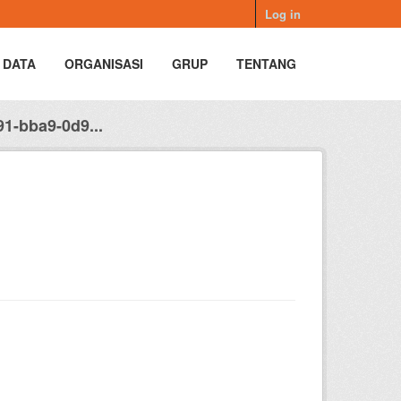
Log in
 DATA
ORGANISASI
GRUP
TENTANG
1-bba9-0d9...