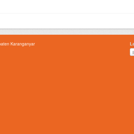
paten Karanganyar
L
L