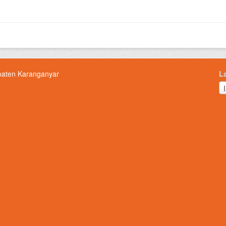
paten Karanganyar
L
L