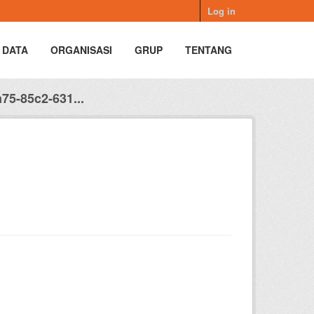
Log in
 DATA
ORGANISASI
GRUP
TENTANG
75-85c2-631...