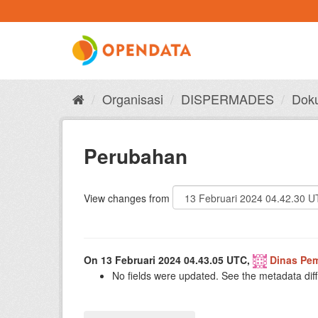
Skip
to
content
Organisasi
DISPERMADES
Doku
Perubahan
View changes from
On 13 Februari 2024 04.43.05 UTC,
Dinas Pe
No fields were updated. See the metadata diff 