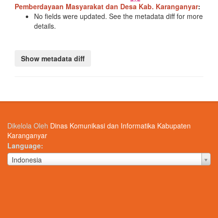
Pemberdayaan Masyarakat dan Desa Kab. Karanganyar
:
No fields were updated. See the metadata diff for more
details.
Dikelola Oleh
Dinas Komunikasi dan Informatika Kabupaten
Karanganyar
Language
Language
Indonesia