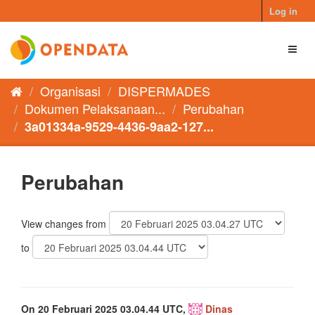
Skip
Log in
to
content
Toggl
naviga
Organisasi
DISPERMADES
Dokumen Pelaksanaan...
Perubahan
3a01334a-9529-4436-9aa2-127...
Perubahan
View changes from
to
On 20 Februari 2025 03.04.44 UTC,
Dinas