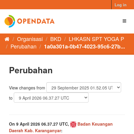
Skip
Log in
to
content
Toggl
naviga
Organisasi
BKD
LHKASN SPT YOGA P
Perubahan
1a0a301a-0b47-4023-95c6-27b...
Perubahan
View changes from
to
On 9 April 2026 06.37.27 UTC,
Badan Keuangan
Daerah Kab. Karanganyar
: