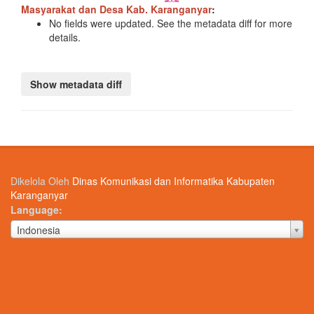
Masyarakat dan Desa Kab. Karanganyar
:
No fields were updated. See the metadata diff for more
details.
Dikelola Oleh
Dinas Komunikasi dan Informatika Kabupaten
Karanganyar
Language
Language
Indonesia