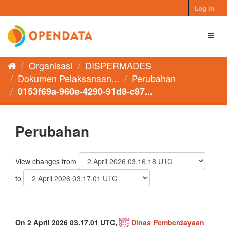
Skip
Log in
to
content
Toggl
naviga
Organisasi
DISPERMADES
Dokumen Pelaksanaan...
Perubahan
0153f69a-960e-4290-91d8-c87...
Perubahan
View changes from
to
On 2 April 2026 03.17.01 UTC,
Dinas Pemberdayaan