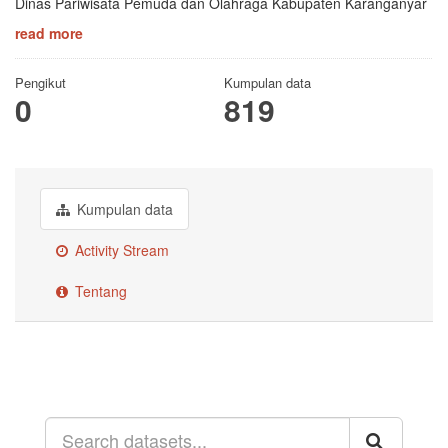
Dinas Pariwisata Pemuda dan Olahraga Kabupaten Karanganyar
read more
Pengikut
Kumpulan data
0
819
Kumpulan data
Activity Stream
Tentang