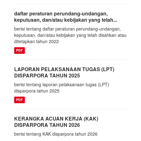
daftar peraturan perundang-undangan,
keputusan, dan/atau kebijakan yang telah...
berisi tentang daftar peraturan perundang-undangan,
keputusan, dan/atau kebijakan yang telah disahkan atau
ditetapkan tahun 2022
PDF
LAPORAN PELAKSANAAN TUGAS (LPT)
DISPARPORA TAHUN 2025
berisi tentang laporan pelaksanaan tugas (LPT)
disparpora tahun 2025
PDF
KERANGKA ACUAN KERJA (KAK)
DISPARPORA TAHUN 2026
berisi tentang KAK disparpora tahun 2026