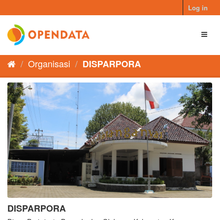
Skip
Log in
to
content
Toggl
naviga
Organisasi
DISPARPORA
DISPARPORA