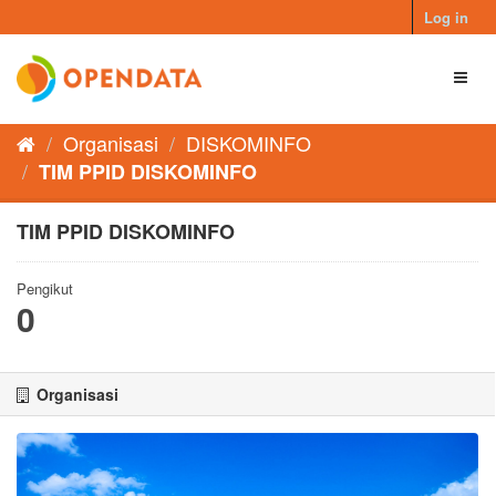
Skip
Log in
to
content
Toggl
naviga
Organisasi
DISKOMINFO
TIM PPID DISKOMINFO
TIM PPID DISKOMINFO
Pengikut
0
Organisasi