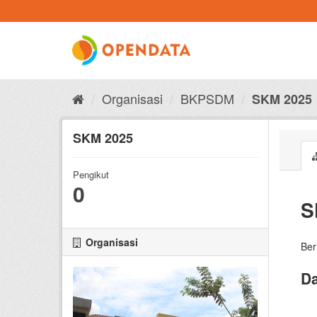
Skip
to
content
Organisasi
BKPSDM
SKM 2025
SKM 2025
Pengikut
0
S
Organisasi
Ber
Da