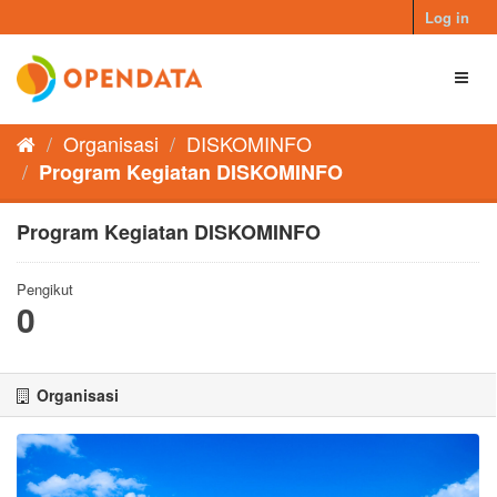
Skip
Log in
to
content
Toggl
naviga
Organisasi
DISKOMINFO
Program Kegiatan DISKOMINFO
Program Kegiatan DISKOMINFO
Pengikut
0
Organisasi