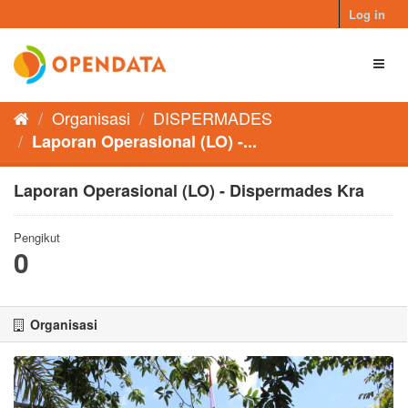
Skip
Log in
to
content
Toggl
naviga
Organisasi
DISPERMADES
Laporan Operasional (LO) -...
Laporan Operasional (LO) - Dispermades Kra
Pengikut
0
Organisasi