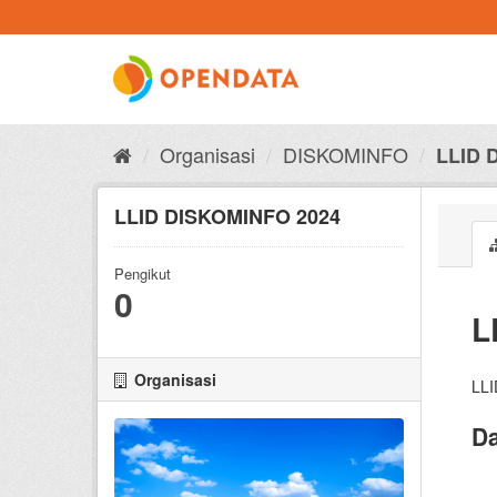
Skip
to
content
Organisasi
DISKOMINFO
LLID 
LLID DISKOMINFO 2024
Pengikut
0
L
Organisasi
LLI
Da