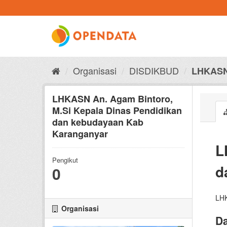
Skip
to
content
Organisasi
DISDIKBUD
LHKASN 
LHKASN An. Agam Bintoro,
M.Si Kepala Dinas Pendidikan
dan kebudayaan Kab
Karanganyar
L
Pengikut
d
0
LHK
Organisasi
Da