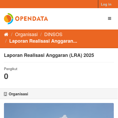
Skip
Log in
to
content
Toggl
naviga
Organisasi
DINSOS
Laporan Realisasi Anggaran...
Laporan Realisasi Anggaran (LRA) 2025
Pengikut
0
Organisasi