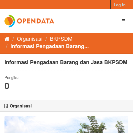
Skip
Log in
to
content
Toggl
naviga
Organisasi
BKPSDM
Informasi Pengadaan Barang...
Informasi Pengadaan Barang dan Jasa BKPSDM
Pengikut
0
Organisasi