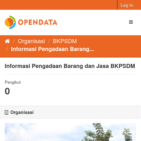
Skip
Log in
to
content
Toggl
naviga
Organisasi
BKPSDM
Informasi Pengadaan Barang...
Informasi Pengadaan Barang dan Jasa BKPSDM
Pengikut
0
Organisasi