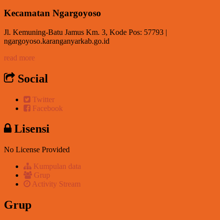
Kecamatan Ngargoyoso
Jl. Kemuning-Batu Jamus Km. 3, Kode Pos: 57793 |
ngargoyoso.karanganyarkab.go.id
read more
Social
Twitter
Facebook
Lisensi
No License Provided
Kumpulan data
Grup
Activity Stream
Grup