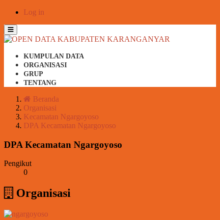
Skip
Log in
to
content
Toggle
navigation
KUMPULAN DATA
ORGANISASI
GRUP
TENTANG
Beranda
Organisasi
Kecamatan Ngargoyoso
DPA Kecamatan Ngargoyoso
DPA Kecamatan Ngargoyoso
Pengikut
0
Organisasi