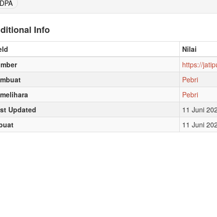
DPA
ditional Info
eld
Nilai
umber
https://jat
embuat
Pebri
melihara
Pebri
st Updated
11 Juni 20
buat
11 Juni 20