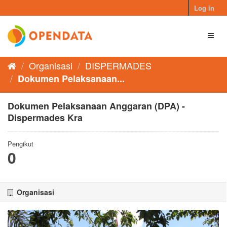
Skip
Log in
to
content
Toggl
naviga
Organisasi
DISPERMADES
Dokumen Pelaksanaan...
Dokumen Pelaksanaan Anggaran (DPA) -
Dispermades Kra
Pengikut
0
Organisasi