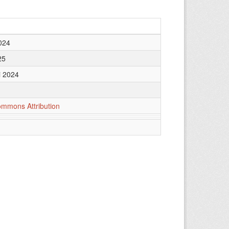
024
25
i 2024
ommons Attribution