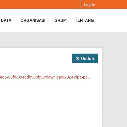
Log in
 DATA
ORGANISASI
GRUP
TENTANG
Unduh
084edb90bb93/download/2024-dpa-penetapan-scan.pdf