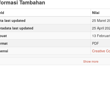
formasi Tambahan
eld
Nilai
ta last updated
25 Maret 2
tadata last updated
25 April 20
buat
13 Februar
rmat
PDF
sensi
Creative C
Show more