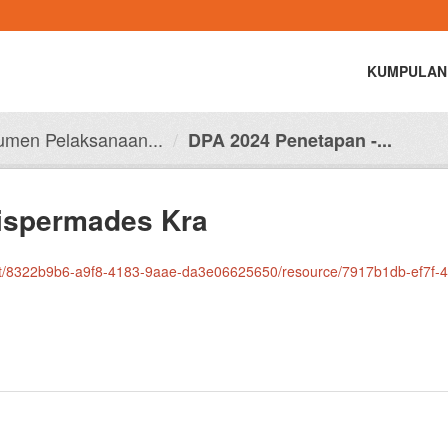
KUMPULAN
men Pelaksanaan...
DPA 2024 Penetapan -...
ispermades Kra
8322b9b6-a9f8-4183-9aae-da3e06625650/resource/7917b1db-ef7f-4ad5-83fb-