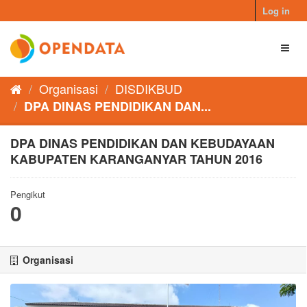
Skip
Log in
to
content
Toggl
naviga
Organisasi
DISDIKBUD
DPA DINAS PENDIDIKAN DAN...
DPA DINAS PENDIDIKAN DAN KEBUDAYAAN
KABUPATEN KARANGANYAR TAHUN 2016
Pengikut
0
Organisasi