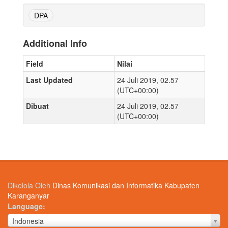
DPA
Additional Info
Field
Nilai
Last Updated
24 Juli 2019, 02.57
(UTC+00:00)
Dibuat
24 Juli 2019, 02.57
(UTC+00:00)
Dikelola Oleh
Dinas Komunikasi dan Informatika Kabupaten
Karanganyar
Language
Language
Indonesia