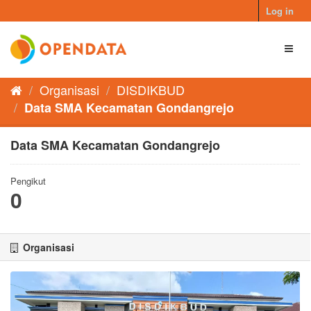
Skip
Log in
to
content
Toggl
naviga
Organisasi
DISDIKBUD
Data SMA Kecamatan Gondangrejo
Data SMA Kecamatan Gondangrejo
Pengikut
0
Organisasi