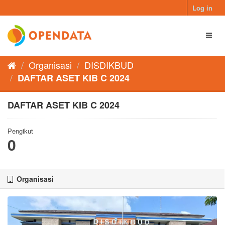
Skip
Log in
to
content
Toggl
naviga
Organisasi
DISDIKBUD
DAFTAR ASET KIB C 2024
DAFTAR ASET KIB C 2024
Pengikut
0
Organisasi