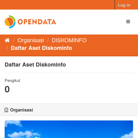
Skip
Log in
to
content
Toggl
naviga
Organisasi
DISKOMINFO
Daftar Aset Diskominfo
Daftar Aset Diskominfo
Pengikut
0
Organisasi