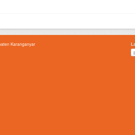
paten Karanganyar
L
L