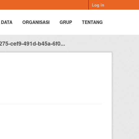
Log in
 DATA
ORGANISASI
GRUP
TENTANG
75-cef9-491d-b45a-6f0...